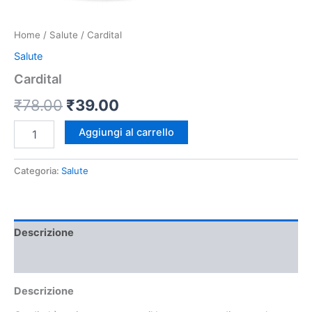
Home
/
Salute
/ Cardital
Salute
Cardital
Il
Il
₹
78.00
₹
39.00
prezzo
prezzo
Cardital
Aggiungi al carrello
quantità
originale
attuale
Categoria:
Salute
era:
è:
₹78.00.
₹39.00.
Descrizione
Recensioni (0)
Descrizione