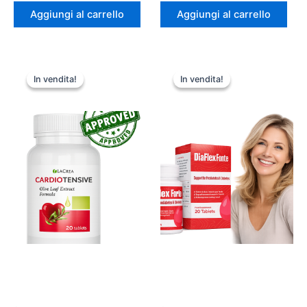
originale
attuale
originale
attuale
Aggiungi al carrello
Aggiungi al carrello
era:
è:
era:
è:
₹78.00.
₹39.00.
₹79.00.
₹39.00.
In vendita!
In vendita!
In vendita!
In vendita!