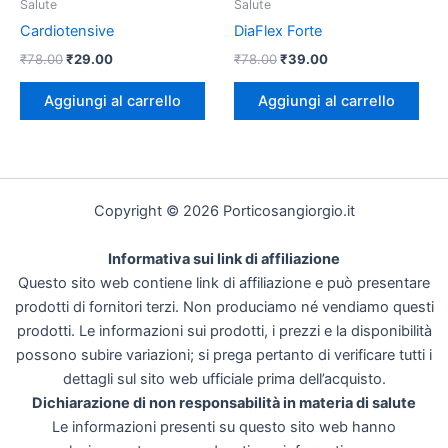
Salute
Salute
Cardiotensive
DiaFlex Forte
Il
Il
Il
Il
₹
78.00
₹
29.00
₹
78.00
₹
39.00
prezzo
prezzo
prezzo
prezzo
originale
attuale
originale
attuale
Aggiungi al carrello
Aggiungi al carrello
era:
è:
era:
è:
₹78.00.
₹29.00.
₹78.00.
₹39.00.
Copyright © 2026 Porticosangiorgio.it
Informativa sui link di affiliazione
Questo sito web contiene link di affiliazione e può presentare
prodotti di fornitori terzi. Non produciamo né vendiamo questi
prodotti. Le informazioni sui prodotti, i prezzi e la disponibilità
possono subire variazioni; si prega pertanto di verificare tutti i
dettagli sul sito web ufficiale prima dell’acquisto.
Dichiarazione di non responsabilità in materia di salute
Le informazioni presenti su questo sito web hanno