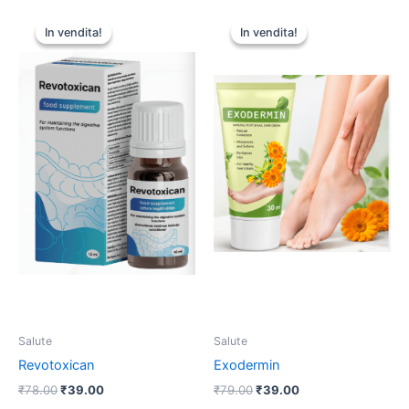
In vendita!
In vendita!
In vendita!
In vendita!
Salute
Salute
Revotoxican
Exodermin
Il
Il
Il
Il
₹
78.00
₹
39.00
₹
79.00
₹
39.00
prezzo
prezzo
prezzo
prezzo