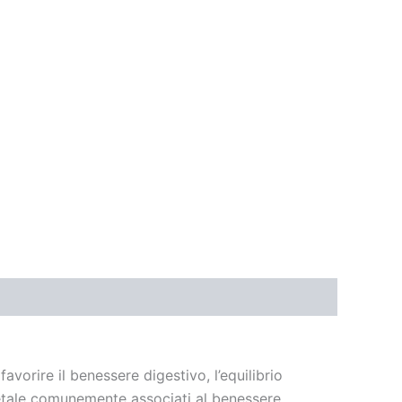
avorire il benessere digestivo, l’equilibrio
egetale comunemente associati al benessere