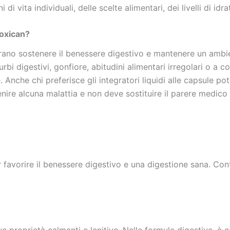
di vita individuali, delle scelte alimentari, dei livelli di idr
oxican?
rano sostenere il benessere digestivo e mantenere un ambie
rbi digestivi, gonfiore, abitudini alimentari irregolari o a
Anche chi preferisce gli integratori liquidi alle capsule pot
enire alcuna malattia e non deve sostituire il parere medico
er favorire il benessere digestivo e una digestione sana. C
 proprietà calmanti e lenitive. Nelle formule digestive, è