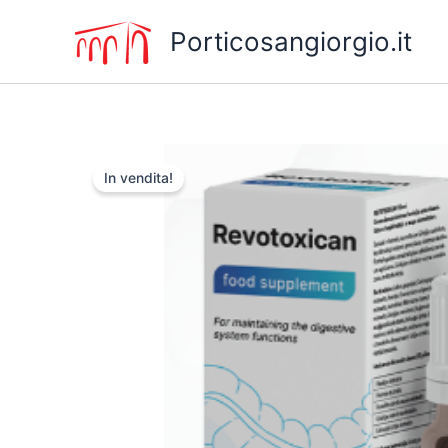
Vai
Porticosangiorgio.it
al
contenuto
In vendita!