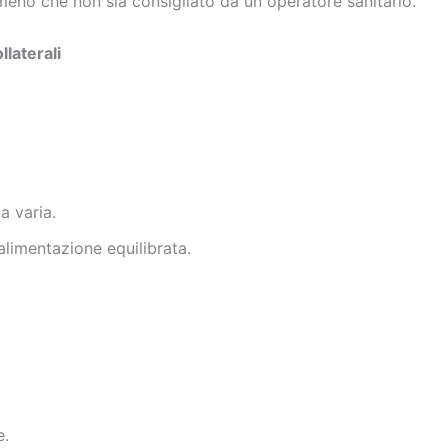
meno che non sia consigliato da un operatore sanitario.
llaterali
a varia.
limentazione equilibrata.
e.