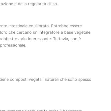
atazione e della regolarità d’uso.
nte intestinale equilibrato. Potrebbe essere
 coloro che cercano un integratore a base vegetale
rebbe trovarlo interessante. Tuttavia, non è
 professionale.
ontiene composti vegetali naturali che sono spesso
 comunemente usata per favorire il benessere