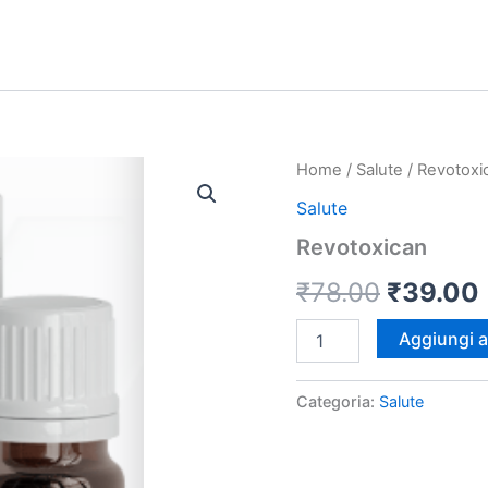
Home
/
Salute
/ Revotoxi
Salute
Revotoxican
Il
I
₹
78.00
₹
39.00
prezzo
Revotoxican
Aggiungi al
quantità
original
Categoria:
Salute
era:
₹78.00.