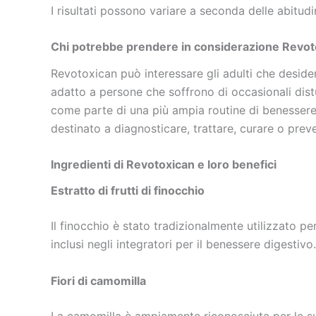
I risultati possono variare a seconda delle abitudini 
Chi potrebbe prendere in considerazione Revot
Revotoxican può interessare gli adulti che deside
adatto a persone che soffrono di occasionali distu
come parte di una più ampia routine di benessere. 
destinato a diagnosticare, trattare, curare o prev
Ingredienti di Revotoxican e loro benefici
Estratto di frutti di finocchio
Il finocchio è stato tradizionalmente utilizzato p
inclusi negli integratori per il benessere digestivo.
Fiori di camomilla
La camomilla è ampiamente riconosciuta per le sue